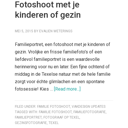
Fotoshoot met je
kinderen of gezin
MEI 5, 2015
BY
EVALIEN WETERINGS
Familieportret, een fotoshoot met je kinderen of
gezin. Vrolijke en frisse familiefoto's of een
liefdevol familieportret is een waardevolle
herinnering voor nu en later. Een fijne ochtend of
middag in de Texelse natuur met de hele familie
zorgt voor échte glimlachen en een spontane
fotosessie! Kies …
[Read more...]
FILED UNDER:
FAMILIE FOTOSHOOT
,
VAKDESIGN UPDATES
TAGGED WITH:
FAMILIE FOTOSHOOT
,
FAMILIEFOTOGRAFIE
,
FAMILIEPORTRET
,
FOTOGRAAF OP TEXEL
,
GEZINSFOTOGRAFIE
,
TEXEL