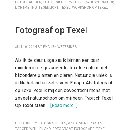
FOTOGRAFEREN
,
FOTOGRAFIE TIPS
,
FOTOGRAFIE WORKSHOP
,
LICHTMETING
,
TEGENLICHT
,
TEXEL
,
WORKSHOP OP TEXEL
Fotograaf op Texel
JULI 10, 2014
BY
EVALIEN WETERINGS
Als ik de deur uitga sta ik binnen een paar
minuten in de gevarieerde Texelse natuur met
bijzondere planten en dieren. Natuur die uniek is
in Nederland en zelfs voor Europa. Als fotograaf
op Texel voel ik mij een bevoorrecht mens met
zoveel natuurschoon om mij heen. Typisch Texel
Op Texel staan …
[Read more...]
FILED UNDER:
FOTOGRAFIE TIPS
,
VAKDESIGN UPDATES
TAGGED WITH:
EILAND
,
FOTOGRAAF
,
FOTOGRAFIE
,
TEXEL