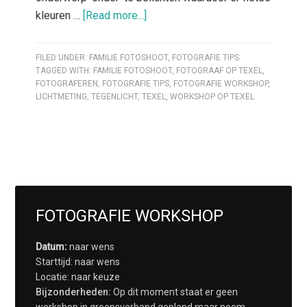
kleuren …
[Read more...]
FILED UNDER:
FAMILIE FOTOSHOOT
,
FOTOGRAFIE TIPS
TAGGED WITH:
FAMILIE FOTOSHOOT
,
FOTOGRAAF OP TEXEL
,
FOTOGRAFEREN
,
FOTOGRAFIE TIPS
,
FOTOGRAFIE WORKSHOP
,
LICHTMETING
,
TEGENLICHT
,
TEXEL
,
WORKSHOP OP TEXEL
FOTOGRAFIE WORKSHOP
Datum:
naar wens
Starttijd: naar wens
Locatie: naar keuze
Bijzonderheden:
Op dit moment staat er geen