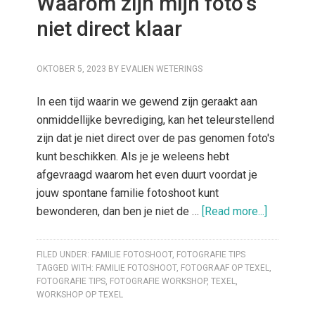
Waarom zijn mijn foto’s
niet direct klaar
OKTOBER 5, 2023
BY
EVALIEN WETERINGS
In een tijd waarin we gewend zijn geraakt aan
onmiddellijke bevrediging, kan het teleurstellend
zijn dat je niet direct over de pas genomen foto's
kunt beschikken. Als je je weleens hebt
afgevraagd waarom het even duurt voordat je
jouw spontane familie fotoshoot kunt
bewonderen, dan ben je niet de …
[Read more...]
FILED UNDER:
FAMILIE FOTOSHOOT
,
FOTOGRAFIE TIPS
TAGGED WITH:
FAMILIE FOTOSHOOT
,
FOTOGRAAF OP TEXEL
,
FOTOGRAFIE TIPS
,
FOTOGRAFIE WORKSHOP
,
TEXEL
,
WORKSHOP OP TEXEL