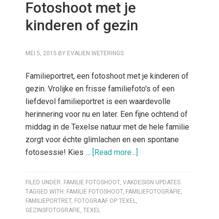
Fotoshoot met je
kinderen of gezin
MEI 5, 2015
BY
EVALIEN WETERINGS
Familieportret, een fotoshoot met je kinderen of
gezin. Vrolijke en frisse familiefoto's of een
liefdevol familieportret is een waardevolle
herinnering voor nu en later. Een fijne ochtend of
middag in de Texelse natuur met de hele familie
zorgt voor échte glimlachen en een spontane
fotosessie! Kies …
[Read more...]
FILED UNDER:
FAMILIE FOTOSHOOT
,
VAKDESIGN UPDATES
TAGGED WITH:
FAMILIE FOTOSHOOT
,
FAMILIEFOTOGRAFIE
,
FAMILIEPORTRET
,
FOTOGRAAF OP TEXEL
,
GEZINSFOTOGRAFIE
,
TEXEL