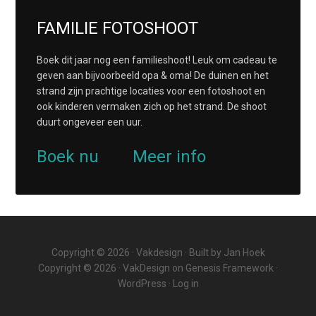
FAMILIE FOTOSHOOT
Boek dit jaar nog een familieshoot! Leuk om cadeau te
geven aan bijvoorbeeld opa & oma! De duinen en het
strand zijn prachtige locaties voor een fotoshoot en
ook kinderen vermaken zich op het strand. De shoot
duurt ongeveer een uur.
Boek nu
Meer info
Copyright © 2026 ·
Vakdesign
· Built by
Jan Hoek
Copyright © 2026 ·
VakDesign
on
Genesis Framework
·
WordPress
·
Log in