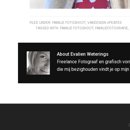
FILED UNDER:
FAMILIE FOTOSHOOT
,
VAKDESIGN UPDATES
TAGGED WITH:
FAMILIE FOTOSHOOT
,
FAMILIEFOTOGRAFIE
,
About
Evalien Weterings
Freelance Fotograaf en grafisch vor
die mij bezighouden vindt je op mij