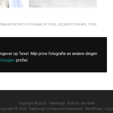
FAMILIEPORTRET
,
FOTOGRAAF OP TEXEL
,
GEZINSFOTOGRAFIE
,
TEXEL
mgever op Texel. Mijn prive fotografie en andere dingen
n
Google+
profiel.
Copyright © 2026 ·
Vakdesign
· Built by
Jan Hoek
Copyright © 2026 ·
VakDesign
on
Genesis Framework
·
WordPress
·
Log i