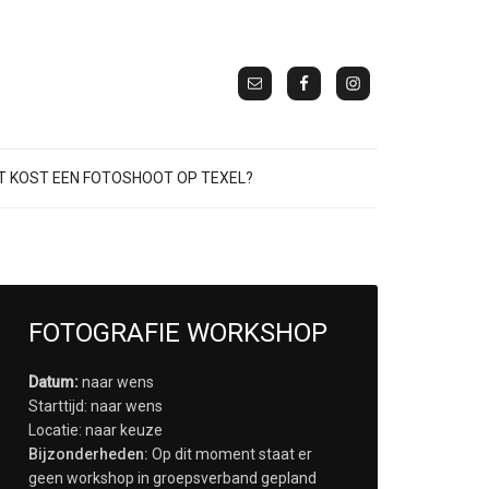
 KOST EEN FOTOSHOOT OP TEXEL?
FOTOGRAFIE WORKSHOP
Datum:
naar wens
Starttijd: naar wens
Locatie: naar keuze
Bijzonderheden:
Op dit moment staat er
geen workshop in groepsverband gepland