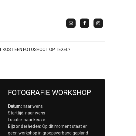
 KOST EEN FOTOSHOOT OP TEXEL?
FOTOGRAFIE WORKSHOP
Datum:
naar wens
Starttijd: naar wens
Locatie: naar keuze
Bijzonderheden:
Op dit moment staat er
geen workshop in groepsverband gepland