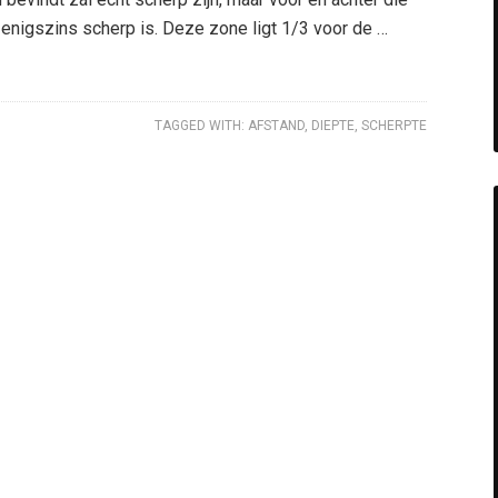
enigszins scherp is. Deze zone ligt 1/3 voor de …
TAGGED WITH:
AFSTAND
,
DIEPTE
,
SCHERPTE