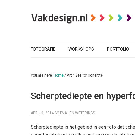
FOTOGRAFIE
WORKSHOPS
PORTFOLIO
You are here:
Home
/
Archives for scherpte
Scherptediepte en hyperf
APRIL 9, 2014
BY
EVALIEN WETERINGS
Scherptediepte is het gebied in een foto dat sche
gemeten afstand, en alles wat zich op die afstand