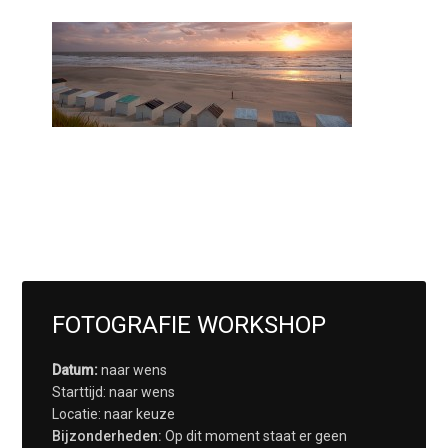
FOTOGRAFIE WORKSHOP
Datum:
naar wens
Starttijd: naar wens
Locatie: naar keuze
Bijzonderheden:
Op dit moment staat er geen