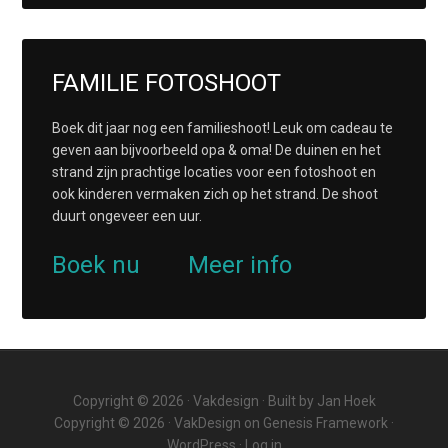
FAMILIE FOTOSHOOT
Boek dit jaar nog een familieshoot! Leuk om cadeau te
geven aan bijvoorbeeld opa & oma! De duinen en het
strand zijn prachtige locaties voor een fotoshoot en
ook kinderen vermaken zich op het strand. De shoot
duurt ongeveer een uur.
Boek nu
Meer info
Copyright © 2026 ·
Vakdesign
· Built by
Jan Hoek
Copyright © 2026 ·
VakDesign
on
Genesis Framework
·
WordPress
·
Log in