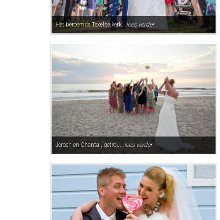
Het beroemde Texelse kerk...
lees verder
Jeroen en Chantal, getrou...
lees verder