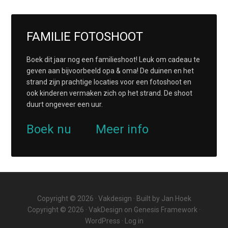
FAMILIE FOTOSHOOT
Boek dit jaar nog een familieshoot! Leuk om cadeau te
geven aan bijvoorbeeld opa & oma! De duinen en het
strand zijn prachtige locaties voor een fotoshoot en
ook kinderen vermaken zich op het strand. De shoot
duurt ongeveer een uur.
Boek nu
Meer info
Copyright © 2026 ·
Vakdesign
· Built by
Jan Hoek
Copyright © 2026 ·
VakDesign
on
Genesis Framework
·
WordPress
·
Log in