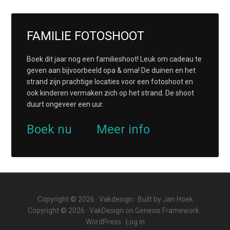
FAMILIE FOTOSHOOT
Boek dit jaar nog een familieshoot! Leuk om cadeau te
geven aan bijvoorbeeld opa & oma! De duinen en het
strand zijn prachtige locaties voor een fotoshoot en
ook kinderen vermaken zich op het strand. De shoot
duurt ongeveer een uur.
Boek nu
Meer info
Copyright © 2026 ·
Vakdesign
· Built by
Jan Hoek
Copyright © 2026 ·
VakDesign
on
Genesis Framework
·
WordPress
·
Log in