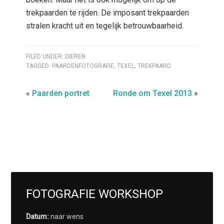
trekpaarden te rijden. De imposant trekpaarden
stralen kracht uit en tegelijk betrouwbaarheid.
FILED UNDER:
DIEREN
TAGGED:
PAARDENFOTOGRAFIE
,
TEXEL
,
TREKPAARD
«
Paarden portret
Ronde om Texel 2013
»
FOTOGRAFIE WORKSHOP
Datum:
naar wens