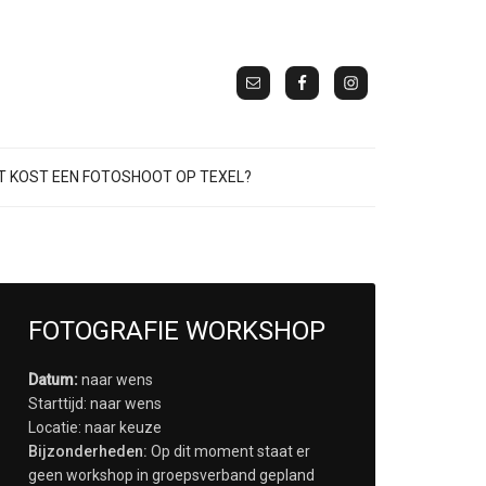
 KOST EEN FOTOSHOOT OP TEXEL?
FOTOGRAFIE WORKSHOP
Datum:
naar wens
Starttijd: naar wens
Locatie: naar keuze
Bijzonderheden:
Op dit moment staat er
geen workshop in groepsverband gepland