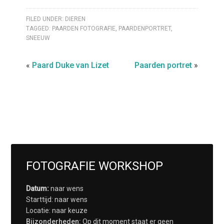
FILED UNDER:
DIEREN
TAGGED:
PAARDEN FOTOGRAFIE
,
PAARDENPORTRET
,
SNEEUW
«
Paard Duke van Lizet
Paarden portret
»
FOTOGRAFIE WORKSHOP
Datum:
naar wens
Starttijd: naar wens
Locatie: naar keuze
Bijzonderheden:
Op dit moment staat er geen