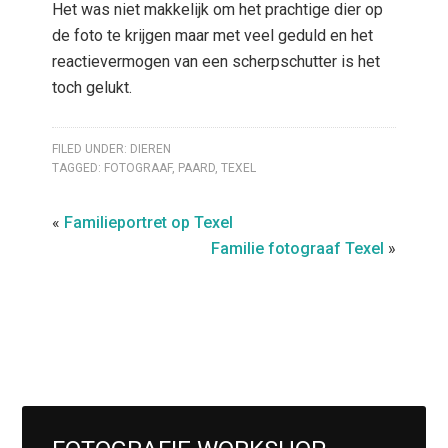
Het was niet makkelijk om het prachtige dier op
de foto te krijgen maar met veel geduld en het
reactievermogen van een scherpschutter is het
toch gelukt.
FILED UNDER:
DIEREN
TAGGED:
FOTOGRAAF
,
PAARD
,
TEXEL
«
Familieportret op Texel
Familie fotograaf Texel
»