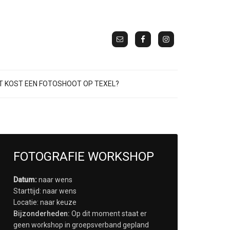
 KOST EEN FOTOSHOOT OP TEXEL?
FOTOGRAFIE WORKSHOP
Datum:
naar wens
Starttijd: naar wens
Locatie: naar keuze
Bijzonderheden:
Op dit moment staat er
geen workshop in groepsverband gepland