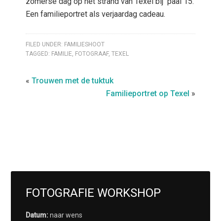
zomerse dag op het strand van Texel bij paal 15.
Een familieportret als verjaardag cadeau.
FILED UNDER:
FAMILIESHOOT
TAGGED:
FAMILIE
,
FOTOGRAAF
,
TEXEL
«
Trouwen met de tuktuk
Familieportret op Texel
»
FOTOGRAFIE WORKSHOP
Datum:
naar wens