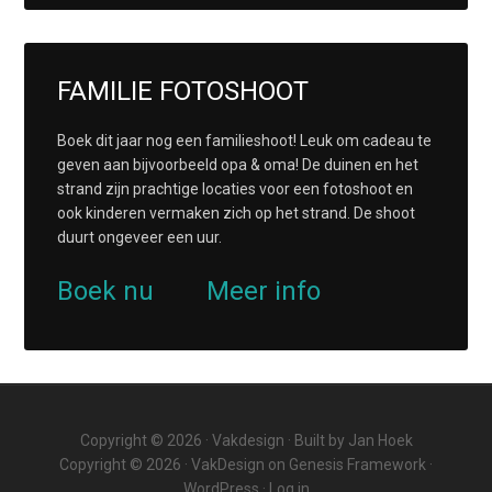
FAMILIE FOTOSHOOT
Boek dit jaar nog een familieshoot! Leuk om cadeau te
geven aan bijvoorbeeld opa & oma! De duinen en het
strand zijn prachtige locaties voor een fotoshoot en
ook kinderen vermaken zich op het strand. De shoot
duurt ongeveer een uur.
Boek nu
Meer info
Copyright © 2026 ·
Vakdesign
· Built by
Jan Hoek
Copyright © 2026 ·
VakDesign
on
Genesis Framework
·
WordPress
·
Log in