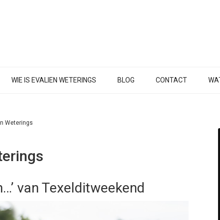
WIE IS EVALIEN WETERINGS
BLOG
CONTACT
WAT
en Weterings
terings
an…’ van Texelditweekend