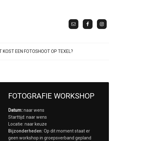
 KOST EEN FOTOSHOOT OP TEXEL?
FOTOGRAFIE WORKSHOP
Datum:
naar wens
Starttijd: naar wens
Locatie: naar keuze
Bijzonderheden:
Op dit moment staat er
geen workshop in groepsverband gepland