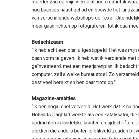
moeder zag op mijn vierde al hoe creatief ik was, z
nog baantjes naast gehad en bouwde het langzaam
van verschillende webshops op Texel. Uiteindelij
meer gaan richten op fotograferen, tot ik daarmee
Bedachtzaam
“Ik heb echt een plan uitgestippeld. Het was mijn
baan vorm te geven. Ik heb wat ik verdiende met o
geïnvesteerd, met een meerjarenplan. Ik bedacht
computer, zelfs welke bureaustoel. Zo verzamelde i
best veel bereikt en ben daar trots op.”
Magazine-ambities
“Ik ben nogal snel verveeld. Het werk dat ik nu d
Hollands Dagblad werkte als een katalysator, die
opdrachten in landelijke kranten en tijdschriften.
plekken die anders buiten je blikveld zouden blij
mooie glossy-uitgaven, waarin mijn foto’s echt to