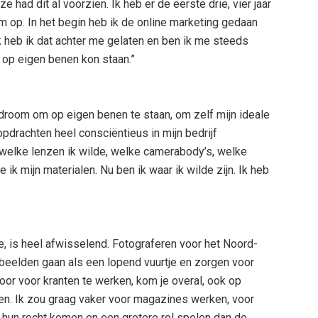
e had dit al voorzien. Ik heb er de eerste drie, vier jaar
 op. In het begin heb ik de online marketing gedaan
k heb ik dat achter me gelaten en ben ik me steeds
 op eigen benen kon staan.”
 droom om op eigen benen te staan, om zelf mijn ideale
pdrachten heel consciëntieus in mijn bedrijf
 welke lenzen ik wilde, welke camerabody’s, welke
k mijn materialen. Nu ben ik waar ik wilde zijn. Ik heb
oe, is heel afwisselend. Fotograferen voor het Noord-
 beelden gaan als een lopend vuurtje en zorgen voor
 Door voor kranten te werken, kom je overal, ook op
ven. Ik zou graag vaker voor magazines werken, voor
t hun recht komen en een grotere rol spelen dan de