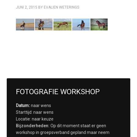
JUNI 2, 2015
BY
EVALIEN WETERINGS
FOTOGRAFIE WORKSHOP
Datum:
naar wens
Starttijd: naar wens
Locatie: naar keuze
Bijzonderheden:
Op dit moment staat er geen
workshop in groepsverband gepland maar neem