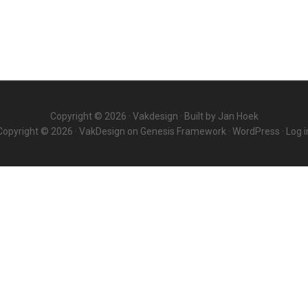
Copyright © 2026 ·
Vakdesign
· Built by
Jan Hoek
Copyright © 2026 ·
VakDesign
on
Genesis Framework
·
WordPress
·
Log i