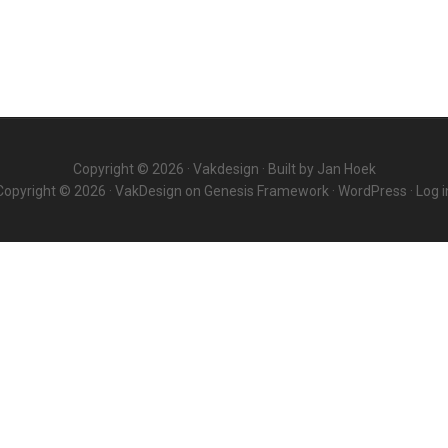
Copyright © 2026 ·
Vakdesign
· Built by
Jan Hoek
Copyright © 2026 ·
VakDesign
on
Genesis Framework
·
WordPress
·
Log i